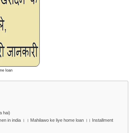
me loan
a hai)
omen in india । । Mahilawo ke liye home loan ।। Installment