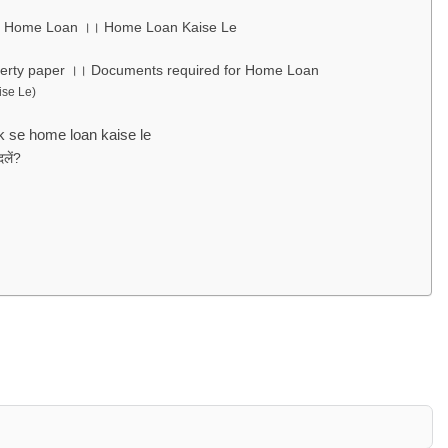
d for Home Loan ।। Home Loan Kaise Le
e property paper ।। Documents required for Home Loan
aise Le)
nk se home loan kaise le
दलें?