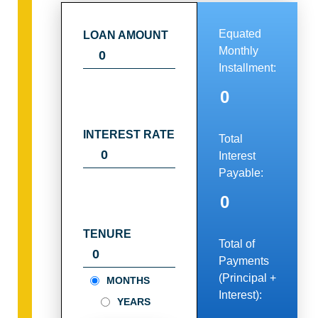
Equated
LOAN AMOUNT
Monthly
Installment
:
0
INTEREST RATE
Total
Interest
Payable:
0
TENURE
Total of
Payments
(Principal +
MONTHS
Interest):
YEARS